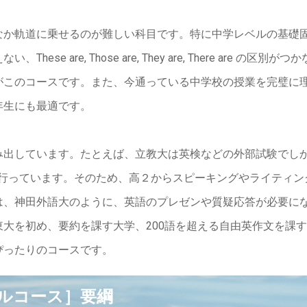
なか軌道に乗せるのが難しい科目です。特に中学レベルの基礎
ese are, Those are, They are, There are 
がこのコースです。また、今通っている中学校の授業を完璧に
年生にも最適です。
み出しています。たとえば、立教大は英検などの外部試験でし
を行っています。そのため、高２からスピーキングやライティ
は、神田外語大のように、英語のプレゼンや質疑応答が必要に
大を初め、要約を課す大学、200語を超える自由英作文を課
ぴったりのコースです。
ルコース］要綱