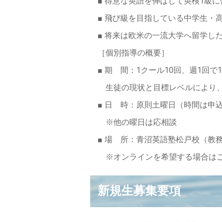
■ 得意な英語を伸ばして英検1級
■ 飛び級を目指している中学生・高
■ 将来は欧米の一流大学へ留学し
［個別指導の概要］
■ 期 間：1クール10回、週1回
生徒の現状と目標レベルにより、
■ 日 時：原則土曜日（時間は申
※他の曜日は応相談
■ 場 所：青沼英語塾松戸校（教
※オンラインを希望する場合はご
新規生募集要項