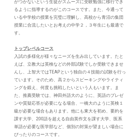
がつかないという生徒がスムーズに受験勉強に移行でき
るように指導するのがこのコースです。また、今通って
いる中学校の授業を完璧に理解し、高校から青沼の集団
授業に合流したいとお考えの中学２，３年生にも最適で
す。
トップレベルコース
入試の多様化が様々なニーズを生み出しています。たと
えば、立教大は英検などの外部試験でしか受験できませ
んし、上智大ではTEAPという独自の４技能の試験を行っ
ています。そのため、高２からスピーキングやライティ
ングを鍛え、何度も挑戦したいという人もいます。ま
た、推薦受験では、神田外語大のように、英語のプレゼ
ンや質疑応答が必要になる場合、一橋大のように英検１
級が必要な場合もあります。他にも東大を初め、要約を
課す大学、200語を超える自由英作文を課す大学、医系
単語が必要な医学部など、個別の対策が望ましい場合に
ぴったりのコースです。