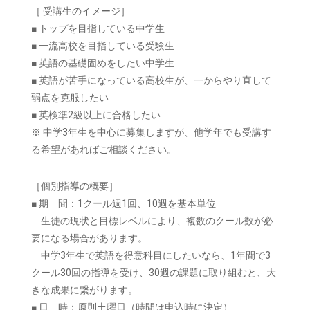
［ 受講生のイメージ］
■ トップを目指している中学生
■ 一流高校を目指している受験生
■ 英語の基礎固めをしたい中学生
■ 英語が苦手になっている高校生が、一からやり直して
弱点を克服したい
■ 英検準2級以上に合格したい
※ 中学3年生を中心に募集しますが、他学年でも受講す
る希望があればご相談ください。
［個別指導の概要］
■ 期 間：1クール週1回、10週を基本単位
生徒の現状と目標レベルにより、複数のクール数が必
要になる場合があります。
中学3年生で英語を得意科目にしたいなら、1年間で3
クール30回の指導を受け、30週の課題に取り組むと、大
きな成果に繋がります。
■ 日 時：原則土曜日（時間は申込時に決定）