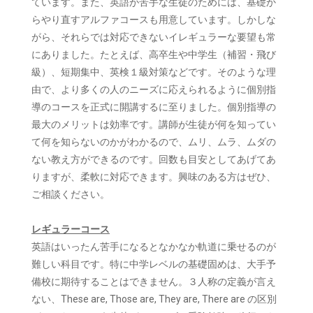
ています。また、英語が苦手な生徒のためには、基礎か
らやり直すアルファコースも用意しています。しかしな
がら、それらでは対応できないイレギュラーな要望も常
にありました。たとえば、高卒生や中学生（補習・飛び
級）、短期集中、英検１級対策などです。そのような理
由で、より多くの人のニーズに応えられるように個別指
導のコースを正式に開講するに至りました。個別指導の
最大のメリットは効率です。講師が生徒が何を知ってい
て何を知らないのかがわかるので、ムリ、ムラ、ムダの
ない教え方ができるのです。回数も目安としてあげてあ
りますが、柔軟に対応できます。興味のある方はぜひ、
ご相談ください。
レギュラーコース
英語はいったん苦手になるとなかなか軌道に乗せるのが
難しい科目です。特に中学レベルの基礎固めは、大手予
備校に期待することはできません。３人称の定義が言え
ない、These are, Those are, They are, There are の区別